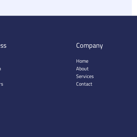
ss
Company
Home
m
About
Services
rs
Contact