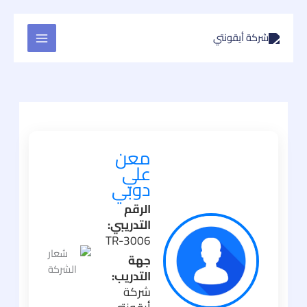
تخطي
إلى
المحتوى
معن
علي
دوبي
الرقم
التدريبي:
TR-3006
جهة
التدريب:
شركة