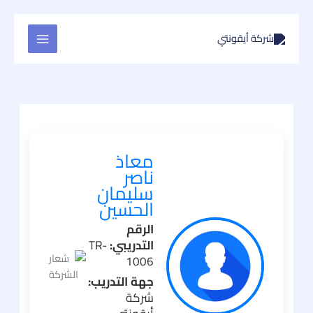
تخطي
إلى
المحتوى
معاذ
ناصر
سليمان
الحسين
الرقم
التدريبي:
TR-
1006
جهة التدريب:
شركة