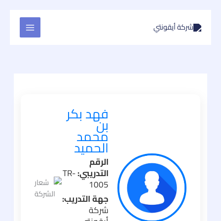
تخطي
إلى
المحتوى
فهد بكر
بن
محمد
الحميد
الرقم
التدريبي:
TR-
1005
جهة التدريب:
شركة