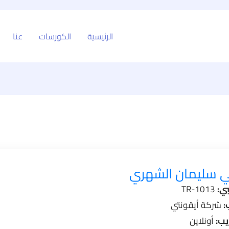
الرئيسية
الكورسات
عنا
ي سليمان الشهري
بي:
TR-1013
:
شركة أيقونتي
يب:
أونلاين